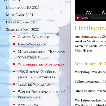
Check your ID 2025
Mini-Camp 2024
00:00
Herbst-Camp 2023
Lieblingsm
Sommer-Camp 2022
Sommercamp 20
Comedy-Workshop
Aus
aus dem Musikworkshop
Impro-Workshop
waren die Darsteller*i
Milli Häuser.
Musikworkshop - "Bandcamp
Sympathicus"
Wir drehen ein
Wir drehen ein Musikvideo
„Ein Strauß Gefühle,
Workshop:
Wir drehen
bidde!“ - Tanztheater
Teilnehmeranzahl:
5 
Theater-Workshop
Alter:
ab mind. 9 Jahre
Was ist Resilienz für mich?-
Performance
Workshopbeschreibu
Anmeldung
Wir drehen ein Musikv