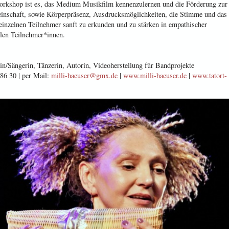
orkshop ist es, das Medium Musikfilm kennenzulernen und die Förderung zur
einschaft, sowie Körperpräsenz, Ausdrucksmöglichkeiten, die Stimme und das
einzelnen Teilnehmer sanft zu erkunden und zu stärken in empathischer
len Teilnehmer*innen.
in/Sängerin, Tänzerin, Autorin, Videoherstellung für Bandprojekte
86 30 | per Mail:
milli-haeuser@gmx.de
|
www.milli-haeuser.de
|
www.tatort-