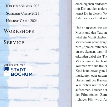
einen eigenen Videodr
Kultursommer 2021
mit Dir und den andere
Sommer-Camp 2021
lernst Du in diesem Wo
Jeder kann sich mit se
Herbst-Camp 2021
Und so machen wir das
Workshops
Musik und den Text an.
wird ein Musikplayback
Service
Video dazu gerne zeige
zum „Spielen miteinand
unsere Szenen, damit i
erkunden dabei das Th
Video passen. Auch kön
kommen wir zur Rollenv
Gefördert von:
Kind kann etwas ganz b
musizieren oder tanzen
Drehen mit der Kamera
Was ziehen wir im Vid
aufnehmen. Danach sch
den Film können. Zum 
richtiger Film wird. A