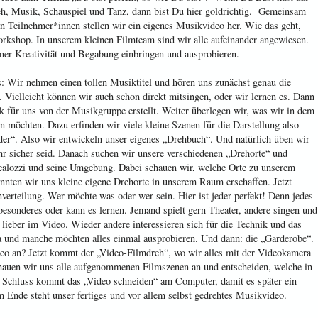
eh, Musik, Schauspiel und Tanz, dann bist Du hier goldrichtig. Gemeinsam
n Teilnehmer*innen stellen wir ein eigenes Musikvideo her. Wie das geht,
rkshop. In unserem kleinen Filmteam sind wir alle aufeinander angewiesen.
iner Kreativität und Begabung einbringen und ausprobieren.
:
Wir nehmen einen tollen Musiktitel und hören uns zunächst genau die
 Vielleicht können wir auch schon direkt mitsingen, oder wir lernen es. Dann
 für uns von der Musikgruppe erstellt. Weiter überlegen wir, was wir in dem
n möchten. Dazu erfinden wir viele kleine Szenen für die Darstellung also
er“. Also wir entwickeln unser eigenes „Drehbuch“. Und natürlich üben wir
hr sicher seid. Danach suchen wir unsere verschiedenen „Drehorte“ und
ealozzi und seine Umgebung. Dabei schauen wir, welche Orte zu unserem
nten wir uns kleine eigene Drehorte in unserem Raum erschaffen. Jetzt
erteilung. Wer möchte was oder wer sein. Hier ist jeder perfekt! Denn jedes
esonderes oder kann es lernen. Jemand spielt gern Theater, andere singen und
 lieber im Video. Wieder andere interessieren sich für die Technik und das
 und manche möchten alles einmal ausprobieren. Und dann: die „Garderobe“.
eo an? Jetzt kommt der „Video-Filmdreh“, wo wir alles mit der Videokamera
auen wir uns alle aufgenommenen Filmszenen an und entscheiden, welche in
Schluss kommt das „Video schneiden“ am Computer, damit es später ein
m Ende steht unser fertiges und vor allem selbst gedrehtes Musikvideo.