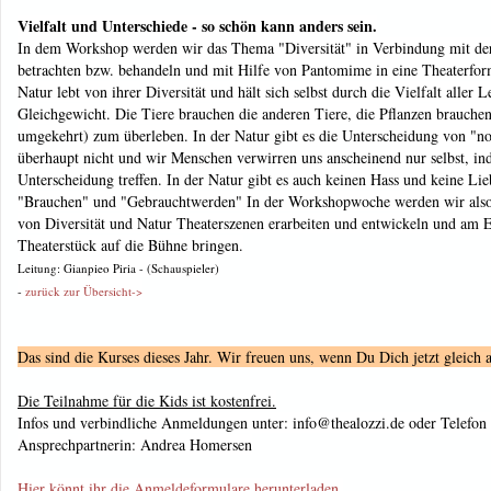
Vielfalt und Unterschiede - so schön kann anders sein.
In dem Workshop werden wir das Thema "Diversität" in Verbindung mit der
betrachten bzw. behandeln und mit Hilfe von Pantomime in eine Theaterfor
Natur lebt von ihrer Diversität und hält sich selbst durch die Vielfalt aller
Gleichgewicht. Die Tiere brauchen die anderen Tiere, die Pflanzen brauchen
umgekehrt) zum überleben. In der Natur gibt es die Unterscheidung von "n
überhaupt nicht und wir Menschen verwirren uns anscheinend nur selbst, in
Unterscheidung treffen. In der Natur gibt es auch keinen Hass und keine Lie
"Brauchen" und "Gebrauchtwerden" In der Workshopwoche werden wir also
von Diversität und Natur Theaterszenen erarbeiten und entwickeln und am E
Theaterstück auf die Bühne bringen.
Leitung: Gianpieo Piria - (Schauspieler)
-
zurück zur Übersicht->
Das sind die Kurses dieses Jahr. Wir freuen uns, wenn Du Dich jetzt gleich 
Die Teilnahme für die Kids ist kostenfrei.
Infos und verbindliche Anmeldungen unter: info@thealozzi.de oder Telefon
Ansprechpartnerin: Andrea Homersen
Hier könnt ihr die Anmeldeformulare herunterladen.