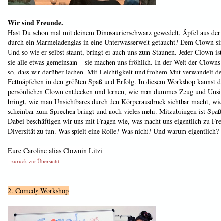
Wir sind Freunde.
Hast Du schon mal mit deinem Dinosaurierschwanz gewedelt, Äpfel aus der L
durch ein Marmeladenglas in eine Unterwasserwelt getaucht? Dem Clown sin
Und so wie er selbst staunt, bringt er auch uns zum Staunen. Jeder Clown i
sie alle etwas gemeinsam – sie machen uns fröhlich. In der Welt der Clowns g
so, dass wir darüber lachen. Mit Leichtigkeit und frohem Mut verwandelt 
Fettnäpfchen in den größten Spaß und Erfolg. In diesem Workshop kannst d
persönlichen Clown entdecken und lernen, wie man dummes Zeug und Unsin
bringt, wie man Unsichtbares durch den Körperausdruck sichtbar macht, wi
scheinbar zum Sprechen bringt und noch vieles mehr. Mitzubringen ist Sp
Dabei beschäftigen wir uns mit Fragen wie, was macht uns eigentlich zu Fr
Diversität zu tun. Was spielt eine Rolle? Was nicht? Und warum eigentlich?
Eure Caroline alias Clownin Litzi
-
zurück zur Übersicht
2. Comedy Workshop