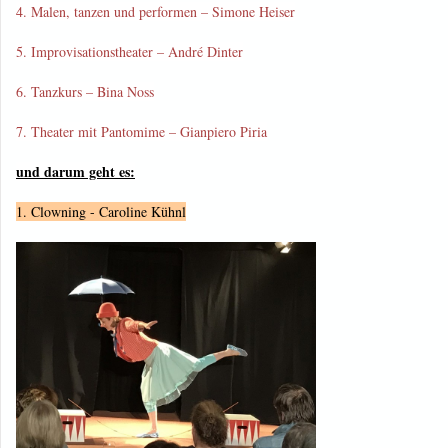
4. Malen, tanzen und performen – Simone Heiser
5. Improvisationstheater – André Dinter
6. Tanzkurs – Bina Noss
7. Theater mit Pantomime – Gianpiero Piria
und darum geht es:
1. Clowning - Caroline Kühnl