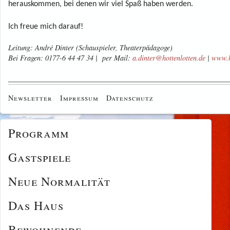
herauskommen, bei denen wir viel Spaß haben werden.
Ich freue mich darauf!
Leitung:
André Dinter (Schauspieler, Theaterpädagoge)
Bei Fragen: 0177-6 44 47 34 | per Mail:
a.dinter@hottenlotten.de
|
www.h
Newsletter
Impressum
Datenschutz
Programm
Gastspiele
Neue Normalität
Das Haus
Bewohnende