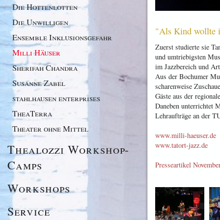
Die Hottenlotten
Die Unwilligen
"Als Kind wollte
Ensemble Inklusionsgefahr
Zuerst studierte sie Ta
Milli Häuser
und umtriebigsten Musi
Sherifah Chandra
im Jazzbereich und Art
Aus der Bochumer Mus
Susanne Zabel
scharenweise Zuschauer
Gäste aus der regional
stahlhausen enterprises
Daneben unterrichtet Mi
TheaTerra
Lehraufträge an der T
Theater ohne Mittel
www.milli-haeuser.de
www.tatort-jazz.de
Thealozzi Workshop-
Camps
Presseartikel Novembe
Workshops
Service