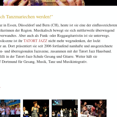
 ich Tanzmariechen werden!"
nz in Essen, Düsseldorf und Bern (CH), heute ist sie eine der einflussreichsten
kerinnen der Region. Musikalisch bewegt sie sich mittlerweile überwiegend
verwandtes. Aber auch als Funk- oder Reggaegitarristin ist sie unterwegs.
ikszene ist ihr
TATORT JAZZ
nicht mehr wegzudenken, der lockt
 an. Dort präsentiert sie seit 2006 fortlaufend namhafte und ausgezeichnete
en- und überregionalen Jazzszene, zusammen mit der Tatort Jazz Hausband.
lli in der Tatort-Jazz-Schule Gesang und Gitarre. Weiter hält sie
U Dortmund für Gesang, Musik, Tanz und Musikintegrativ.
r