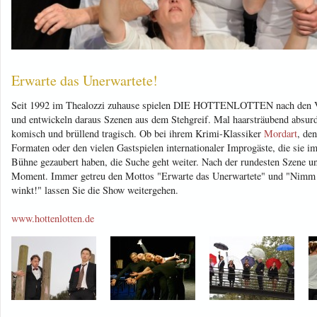
Erwarte das Unerwartete!
Seit 1992 im Thealozzi zuhause spielen DIE HOTTENLOTTEN nach den V
und entwickeln daraus Szenen aus dem Stehgreif. Mal haarsträubend absur
komisch und brüllend tragisch. Ob bei ihrem Krimi-Klassiker
Mordart
, de
Formaten oder den vielen Gastspielen internationaler Improgäste, die sie i
Bühne gezaubert haben, die Suche geht weiter. Nach der rundesten Szene u
Moment. Immer getreu den Mottos "Erwarte das Unerwartete" und "Nimm d
winkt!" lassen Sie die Show weitergehen.
www.hottenlotten.de