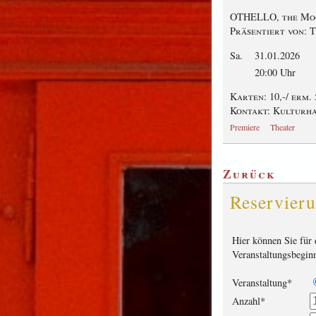
OTHELLO, the Moo
Präsentiert von: 
Sa.
31.01.2026
20:00 Uhr
Karten: 10,-
/ erm. 5
Kontakt: Kulturhau
Premiere
Theater
Zurück
Reservier
Hier können Sie für 
Veranstaltungsbeginn
Veranstaltung
*
Anzahl
*