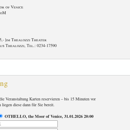
r of Venice
ToM
,- |
im Thealozzi Theater
s Thealozzi, Tel.: 0234-17590
ung
die Veranstaltung Karten reservieren – bis 15 Minuten vor
 liegen diese dann für Sie bereit.
OTHELLO, the Moor of Venice, 31.01.2026 20:00