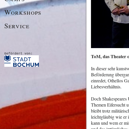
Workshops
Service
Gefördert von:
ToM, das Theater oh
In dieser sehr kunstv
Beförderung überga
einredet, Othellos G
Liebesverhältnis.
Doch Shakespeares Un
Themen Eifersucht u
bleibt trotz militäri
leichtgläubig wie er 
kann und wem er miss
und das irrtümliche