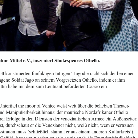
ne Mittel e.V., inszeniert Shakespeares Othello.
oll konstruierten fünfaktigen Intrigen-Tragödie rächt sich der bei einer
ngene Soldat Jago an seinem Vorgesetzten Othello, indem er ihm
attin habe mit dem zum Leutnant beförderten Cassio ein
tertitel the moor of Venice weist weit über die beliebten Theater-
nd Manipulierbarkeit hinaus: der maurische Nordafrikaner Othello
scher Erfolge in den Diensten der venezianischen Armee ein Außenseiter:
ist, durchschaut er die Venezianer nicht, weiß nicht, wem er vertrauen
trauen muss (schließlich stammt er aus einem anderen Kulturkreis!),
s Gefühl, betrogen worden zu sein sowie auch die Fremdenfeindlichkeit