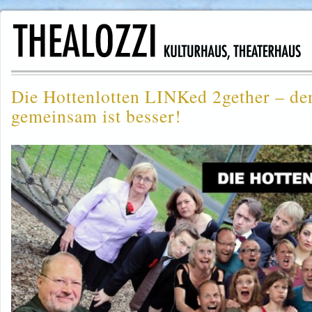
Die Hottenlotten LINKed 2gether – de
gemeinsam ist besser!